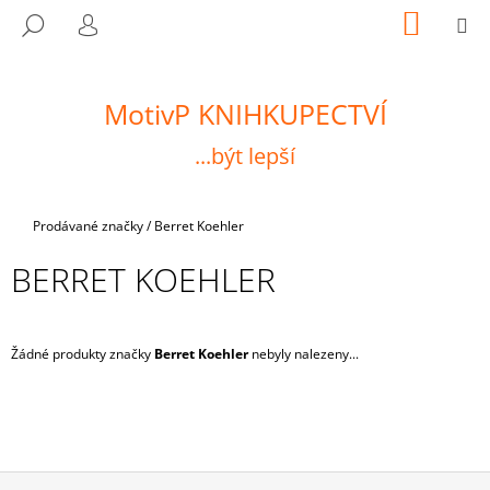
K
Přejít
NÁKUP
M
HLEDAT
na
KOŠÍK
O
PŘIHLÁŠENÍ
ZPĚT
ZPĚT
obsah
Š
Í
MotivP KNIHKUPECTVÍ
C
K
O
...být lepší
P
O
T
Domů
Prodávané značky
/
Berret Koehler
Ř
BERRET KOEHLER
E
B
U
Žádné produkty značky
Berret Koehler
nebyly nalezeny...
J
E
T
E
N