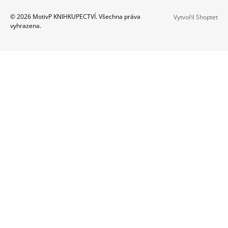
A
Z
© 2026 MotivP KNIHKUPECTVÍ. Všechna práva
Vytvořil Shoptet
J
vyhrazena.
Á
Í
P
T
A
?
T
Í
HLEDAT