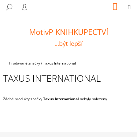
K
Přejít
NÁKUP
M
HLEDAT
na
KOŠÍK
O
PŘIHLÁŠENÍ
ZPĚT
ZPĚT
obsah
Š
Í
MotivP KNIHKUPECTVÍ
C
K
O
...být lepší
P
O
T
Domů
Prodávané značky
/
Taxus International
Ř
TAXUS INTERNATIONAL
E
B
U
Žádné produkty značky
Taxus International
nebyly nalezeny...
J
E
T
E
N