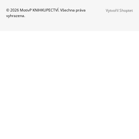
A
Z
© 2026 MotivP KNIHKUPECTVÍ. Všechna práva
Vytvořil Shoptet
J
vyhrazena.
Á
Í
P
T
A
?
T
Í
HLEDAT