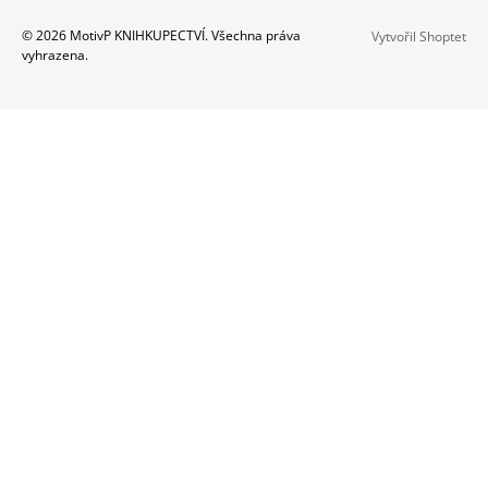
A
Z
© 2026 MotivP KNIHKUPECTVÍ. Všechna práva
Vytvořil Shoptet
J
vyhrazena.
Á
Í
P
T
A
?
T
Í
HLEDAT