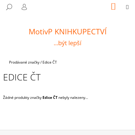
K
Přejít
NÁKUP
M
HLEDAT
na
KOŠÍK
O
PŘIHLÁŠENÍ
ZPĚT
ZPĚT
obsah
Š
Í
MotivP KNIHKUPECTVÍ
C
K
O
...být lepší
P
O
T
Domů
Prodávané značky
/
Edice ČT
Ř
EDICE ČT
E
B
U
Žádné produkty značky
Edice ČT
nebyly nalezeny...
J
E
T
E
N